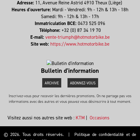
Adresse:
11, Avenue Reine Astrid 4910 Theux (Liège)
Heures d'ouverture:
Mardi - Vendredi: 9h - 12h & 13h - 18h
Samedi: 9h - 12h & 13h - 17h
Immatriculation BCE:
0473 525 096
Téléphone:
+32 (0) 87 34 19 70
E-mail:
vente-triumph@hotmotorbike.be
Site web:
https://www.hotmotorbike.be
Bulletin d'information
ARCHIVE
ABONNEZ-VOUS
Inscrivez-vous pour recevoir les dernières promotions. On ne partage pas vos
informations avec des autres et vous pouvez vous désinscrire à tout moment.
Visitez aussi nos autres site web :
KTM
|
Occasions
© 2026. Tous droits réservés.
|
Politique de confidentialité et de