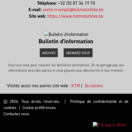
Téléphone:
+32 (0) 87 34 19 70
E-mail:
vente-triumph@hotmotorbike.be
Site web:
https://www.hotmotorbike.be
Bulletin d'information
ARCHIVE
ABONNEZ-VOUS
Inscrivez-vous pour recevoir les dernières promotions. On ne partage pas vos
informations avec des autres et vous pouvez vous désinscrire à tout moment.
Visitez aussi nos autres site web :
KTM
|
Occasions
© 2026. Tous droits réservés.
|
Politique de confidentialité et de
cookies
|
Cookie préférences
Contactez nous