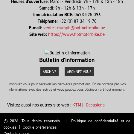
Heures d'ouverture:
Mardi - Vendredi: 9h - 12h & 13h - 18h
Samedi: 9h - 12h & 13h - 17h
Immatriculation BCE:
0473 525 096
Téléphone:
+32 (0) 87 34 19 70
E-mail:
vente-triumph@hotmotorbike.be
Site web:
https://www.hotmotorbike.be
Bulletin d'information
ARCHIVE
ABONNEZ-VOUS
Inscrivez-vous pour recevoir les dernières promotions. On ne partage pas vos
informations avec des autres et vous pouvez vous désinscrire à tout moment.
Visitez aussi nos autres site web :
KTM
|
Occasions
© 2026. Tous droits réservés.
|
Politique de confidentialité et de
cookies
|
Cookie préférences
Contactez nous