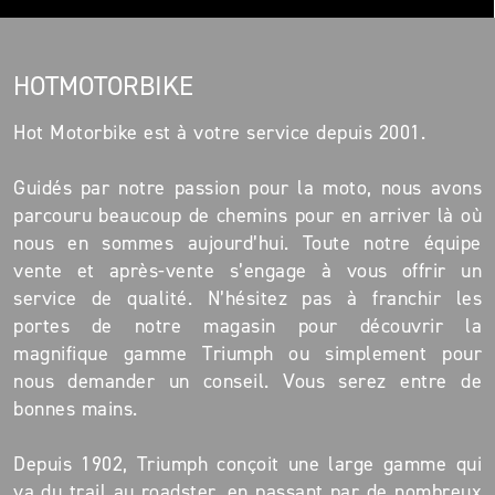
HOTMOTORBIKE
Hot Motorbike est à votre service depuis 2001.
Guidés par notre passion pour la moto, nous avons
parcouru beaucoup de chemins pour en arriver là où
nous en sommes aujourd’hui. Toute notre équipe
vente et après-vente s’engage à vous offrir un
service de qualité. N’hésitez pas à franchir les
portes de notre magasin pour découvrir la
magnifique gamme Triumph ou simplement pour
nous demander un conseil. Vous serez entre de
bonnes mains.
Depuis 1902, Triumph conçoit une large gamme qui
va du trail au roadster, en passant par de nombreux