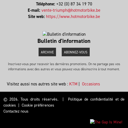
Téléphone:
+32 (0) 87 34 19 70
E-mail:
vente-triumph@hotmotorbike.be
Site web:
https://www.hotmotorbike.be
Bulletin d'information
ARCHIVE
ABONNEZ-VOUS
Inscrivez-vous pour recevoir les dernières promotions. On ne partage pas vos
informations avec des autres et vous pouvez vous désinscrire à tout moment.
Visitez aussi nos autres site web :
KTM
|
Occasions
© 2026. Tous droits réservés.
|
Politique de confidentialité et de
cookies
|
Cookie préférences
Contactez nous