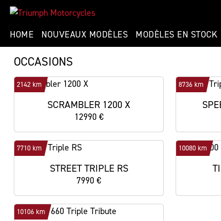
HOME
NOUVEAUX MODÈLES
MODÈLES EN STOCK
OCCASIONS
2142 km
8736 km
SCRAMBLER 1200 X
SPE
12990 €
7710 km
10080 km
STREET TRIPLE RS
T
7990 €
10106 km