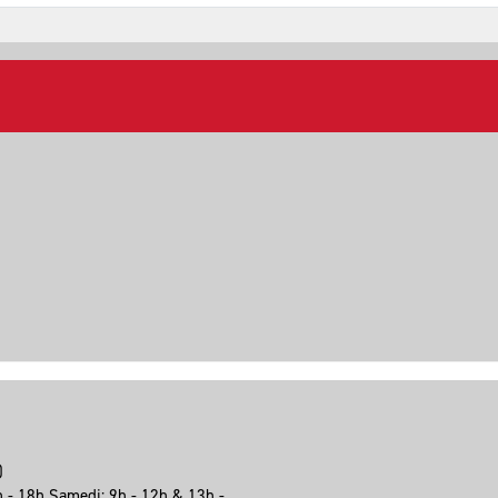
e)
h - 18h Samedi: 9h - 12h & 13h -