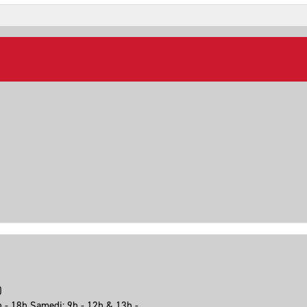
e)
h - 18h Samedi: 9h - 12h & 13h -